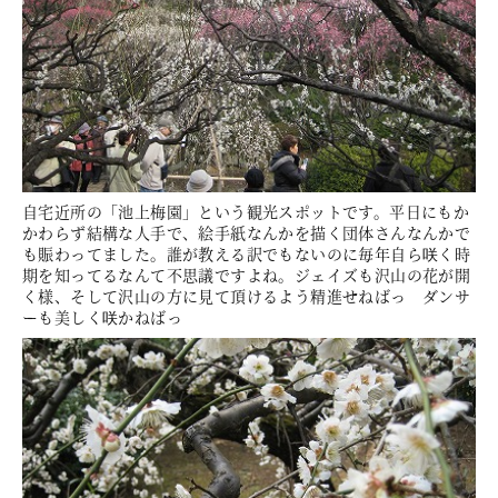
自宅近所の「池上梅園」という観光スポットです。平日にもか
かわらず結構な人手で、絵手紙なんかを描く団体さんなんかで
も賑わってました。誰が教える訳でもないのに毎年自ら咲く時
期を知ってるなんて不思議ですよね。ジェイズも沢山の花が開
く様、そして沢山の方に見て頂けるよう精進せねばっ ダンサ
ーも美しく咲かねばっ