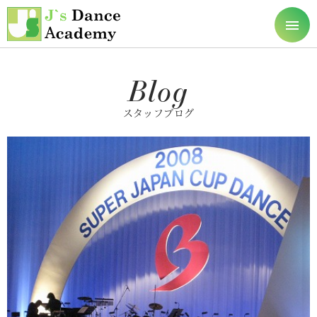
東京の社交ダンス教室
toggle
naviga
Blog
スタッフブログ