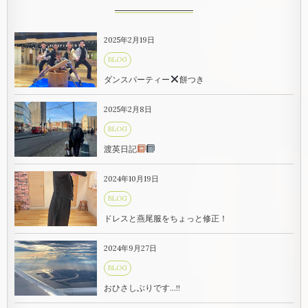
2025年2月19日
BLOG
ダンスパーティー
餅つき
2025年2月8日
BLOG
渡英日記
2024年10月19日
BLOG
ドレスと燕尾服をちょっと修正！
2024年9月27日
BLOG
おひさしぶりです…!!