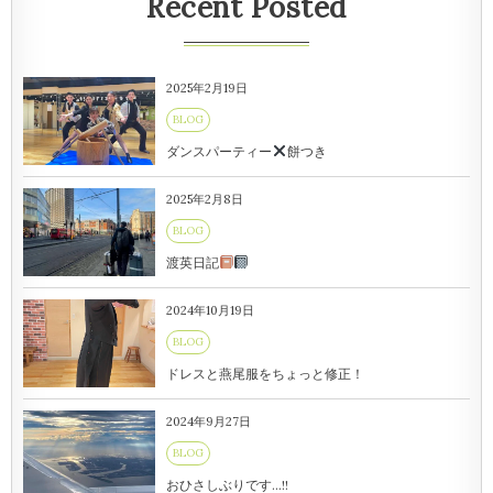
Recent Posted
2025年2月19日
BLOG
ダンスパーティー
餅つき
2025年2月8日
BLOG
渡英日記
2024年10月19日
BLOG
ドレスと燕尾服をちょっと修正！
2024年9月27日
BLOG
おひさしぶりです…!!