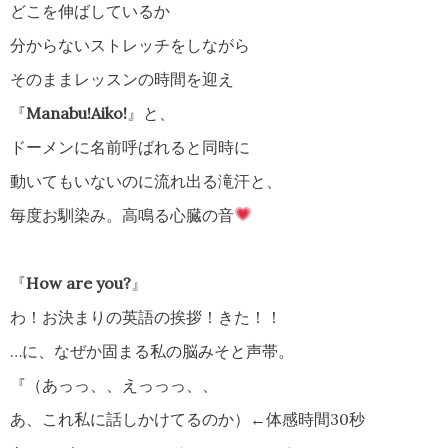
どこを伸ばしているか
分からないストレッチをしながら
そのままレッスンの時間を迎え
『
Manabu!Aiko!
』と、
ドーメンに名前呼ばれると同時に
動いてもいないのに流れ出る滝汗と、
毎度お馴染み。高鳴る心臓の音
『
How are you?
』
わ！お決まりの英語の挨拶！きた！！
…に、なぜか固まる私の脳みそと声帯。
『（あっっ、、えっっっ、、
あ、これ私に話しかけてるのか）←体感時間30秒