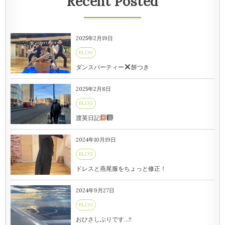
Recent Posted
2025年2月19日
BLOG
ダンスパーティー
餅つき
2025年2月8日
BLOG
渡英日記
2024年10月19日
BLOG
ドレスと燕尾服をちょっと修正！
2024年9月27日
BLOG
おひさしぶりです…!!