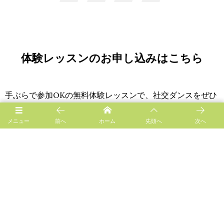
体験レッスンのお申し込みはこちら
手ぶらで参加OKの無料体験レッスンで、社交ダンスをぜひ
ご体験ください。
メニュー
前へ
ホーム
先頭へ
次へ
お気に入りの音楽や気の合う講師を探しながら、社交ダン
スの扉をたたいてみませんか？
CONTACT