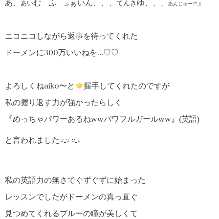
あ、
む ふ
ぁいん、、、
ゆ、、、
』
てんき
あい
ふ
あんじゅー??
ニコニコしながら返事を待ってくれた
ドーメンに300万いいねを…♡♡
よろしくねaiko〜と
握手してくれたのですが
私の握り返す力が強かったらしく
『めっちゃパワーあるねwwパワフルガールww』(英語)
と言われました
私の英語力の無さでぐずぐずに始まった
レッスンでしたがドーメンの真っ直ぐ
見つめてくれるブルーの瞳が美しくて