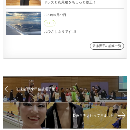
ドレスと燕尾服をちょっと修正！
2024年9月27日
BLOG
おひさしぶりです…!!
佐藤愛子の記事一覧
初遠征 関東甲信越選手権
D級ラテン行ってきました