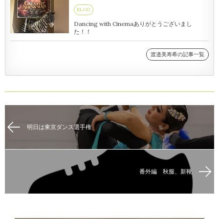
BLOG
Dancing with Cinemaありがとうございまし
た！！
渡邉美寿希の記事一覧
明日は東京ダンス選手権
番外編 秋服、新靴