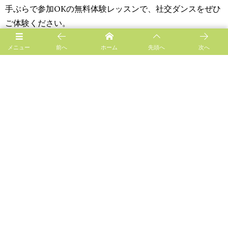
手ぶらで参加OKの無料体験レッスンで、社交ダンスをぜひ
ご体験ください。
お気に入りの音楽や気の合う講師を探しながら、社交ダン
メニュー
前へ
ホーム
先頭へ
次へ
スの扉をたたいてみませんか？
CONTACT