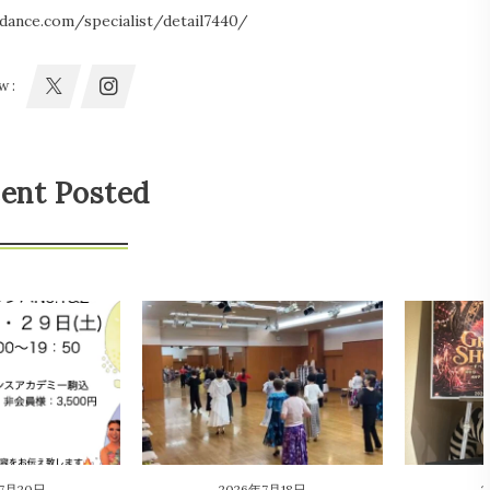
dance.com/specialist/detail7440/
w :
ent Posted
7月20日
2026年7月18日
2