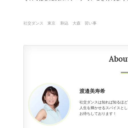
社交ダンス 東京
駒込 大森 習い事
Abou
渡邉美寿希
社交ダンスは知れば知るほど
人生を輝かせるスパイスとし
お待ちしております！