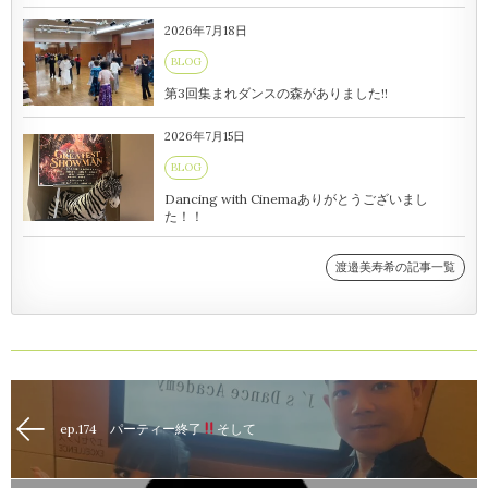
2026年7月18日
BLOG
第3回集まれダンスの森がありました!!
2026年7月15日
BLOG
Dancing with Cinemaありがとうございまし
た！！
渡邉美寿希の記事一覧
ep.174 パーティー終了
そして