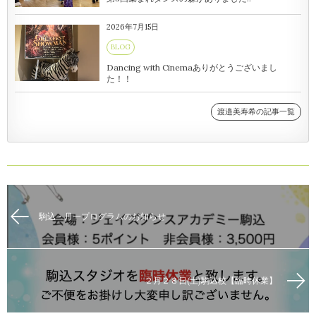
2026年7月15日
BLOG
Dancing with Cinemaありがとうございまし
た！！
渡邉美寿希の記事一覧
駒込・月一プログラムのお知らせ
２月２８日(土)駒込校【臨時休業】