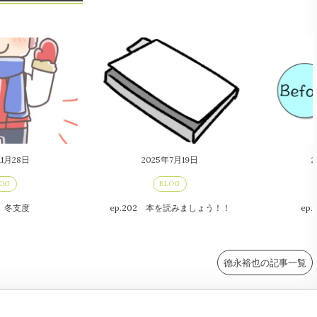
11月28日
2025年7月19日
2
OG
BLOG
 冬支度
ep.202 本を読みましょう！！
ep
德永裕也の記事一覧