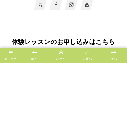
体験レッスンのお申し込みはこちら
メニュー
前へ
ホーム
先頭へ
次へ
手ぶらで参加OKの無料体験レッスンで、社交ダンスをぜひ
ご体験ください。
お気に入りの音楽や気の合う講師を探しながら、社交ダン
スの扉をたたいてみませんか？
CONTACT