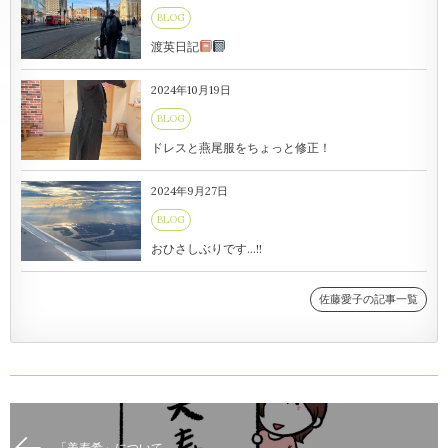
BLOG
渡英日記
2024年10月19日
BLOG
ドレスと燕尾服をちょっと修正！
2024年9月27日
BLOG
おひさしぶりです…!!
佐藤愛子の記事一覧
「美寿希」について