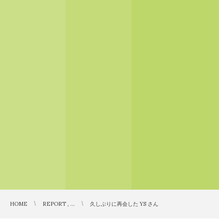
HOME
REPORT , …
久しぶりに再会した YS さん