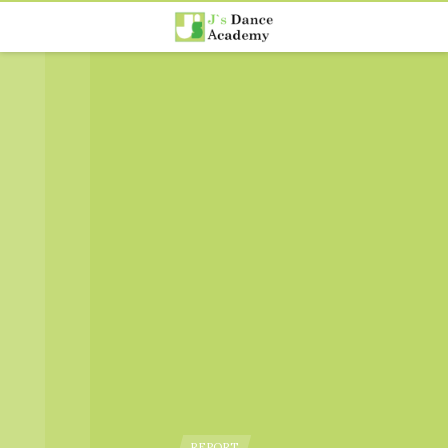
, …
REPORT