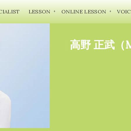
CIALIST
LESSON
ONLINE LESSON
VOIC
高野 正武（Mas