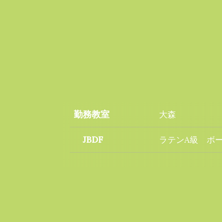
勤務教室
大森
JBDF
ラテンA級 ボ