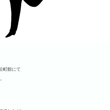
松町館にて
た。