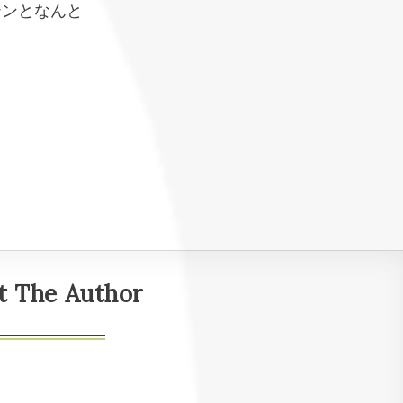
テンとなんと
、
t The Author