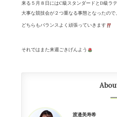
来る５月８日にはC級スタンダードとD級ラ
大事な競技会が２つ重なる事態となったので
どちらもバランスよく頑張っていきます
それではまた来週ごきげんよう
Abou
渡邉美寿希