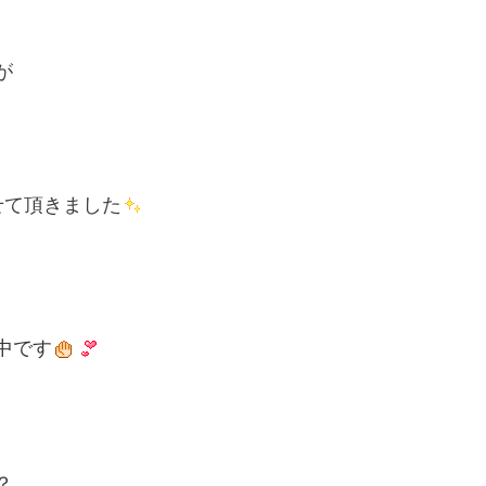
が
せて頂きました
中です
？