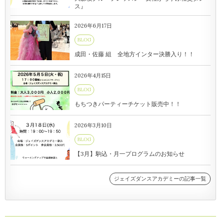
ス』
2026年6月17日
BLOG
成田・佐藤 組 全地方インター決勝入り！！
2026年4月15日
BLOG
もちつきパーティーチケット販売中！！
2026年3月10日
BLOG
【3月】駒込・月一プログラムのお知らせ
ジェイズダンスアカデミーの記事一覧