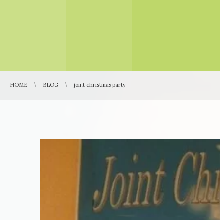
HOME
BLOG
joint christmas party