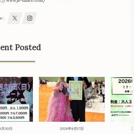
s://www.js-dance.com/
w :
ent Posted
6月30日
2026年6月17日
2