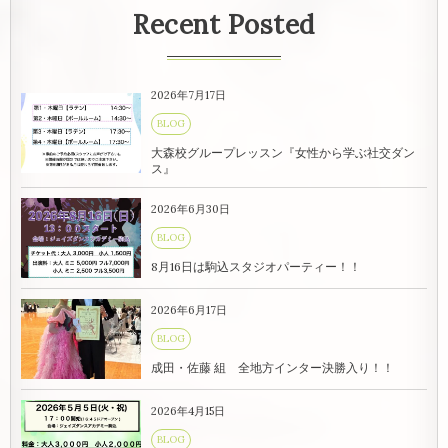
Recent Posted
2026年7月17日
BLOG
大森校グループレッスン『女性から学ぶ社交ダン
ス』
2026年6月30日
BLOG
8月16日は駒込スタジオパーティー！！
2026年6月17日
BLOG
成田・佐藤 組 全地方インター決勝入り！！
2026年4月15日
BLOG