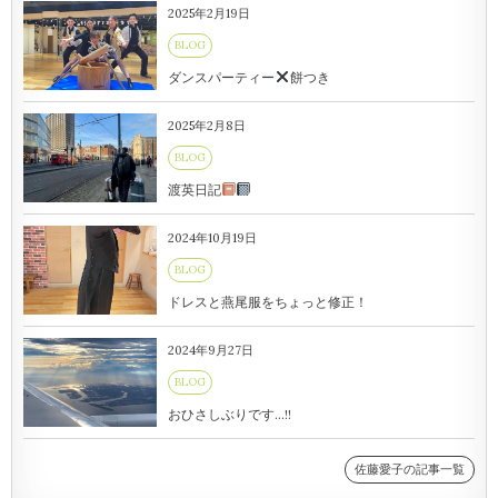
2025年2月19日
BLOG
ダンスパーティー
餅つき
2025年2月8日
BLOG
渡英日記
2024年10月19日
BLOG
ドレスと燕尾服をちょっと修正！
2024年9月27日
BLOG
おひさしぶりです…!!
佐藤愛子の記事一覧