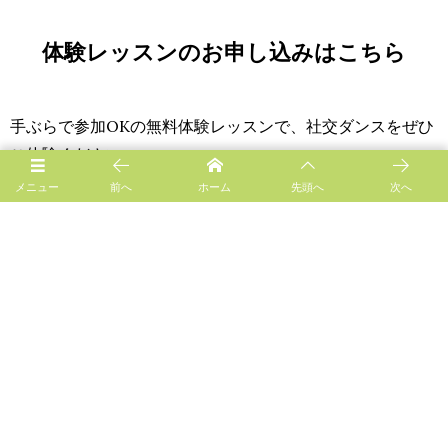
体験レッスンのお申し込みはこちら
手ぶらで参加OKの無料体験レッスンで、社交ダンスをぜひ
ご体験ください。
お気に入りの音楽や気の合う講師を探しながら、社交ダン
メニュー
前へ
ホーム
先頭へ
次へ
スの扉をたたいてみませんか？
CONTACT