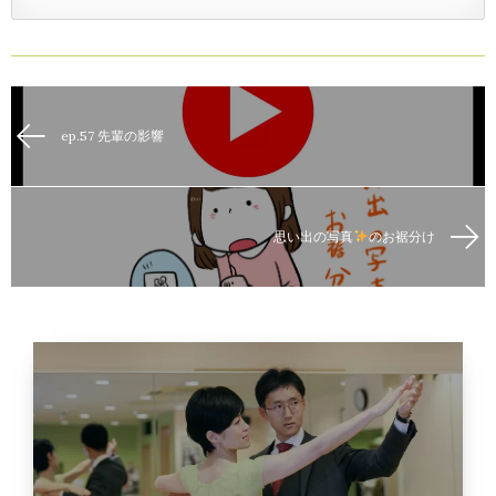
ep.57 先輩の影響
思い出の写真
のお裾分け