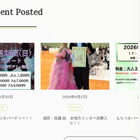
ent Posted
6月30日
2026年6月17日
2
OG
BLOG
タジオパーティー！！
成田・佐藤 組 全地方インター決勝入
もちつきパー
り！！