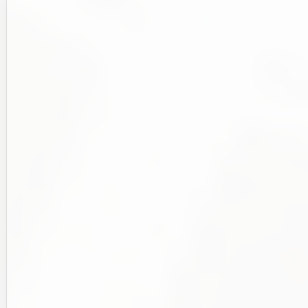
026年4月15日
2026年3月10日
BLOG
BLOG
ティーチケット販売中！！
【3月】駒込・月一プログラムのお知ら
２月
せ