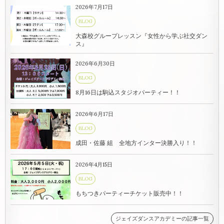
2026年7月17日
BLOG
大森校グループレッスン『女性から学ぶ社交ダン
ス』
2026年6月30日
BLOG
8月16日は駒込スタジオパーティー！！
2026年6月17日
BLOG
成田・佐藤 組 全地方インター決勝入り！！
2026年4月15日
BLOG
もちつきパーティーチケット販売中！！
ジェイズダンスアカデミーの記事一覧