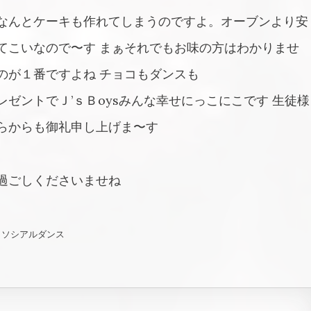
なんとケーキも作れてしまうのですよ。オーブンより安
てこいなので〜す まぁそれでもお味の方はわかりませ
のが１番ですよね チョコもダンスも
ゼントでＪ’ｓＢoysみんな幸せにっこにこです 生徒様
らからも御礼申し上げま〜す
過ごしくださいませね
京 ソシアルダンス