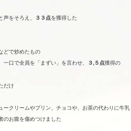
。
と声をそろえ、
３３点
を獲得した
などで炒めたもの
、一口で全員を「まずい」を言わせ、
３,５点
獲得の
ただけ
ュークリームやプリン、チョコや、お茶の代わりに牛乳
者のお腹を傷めつけました