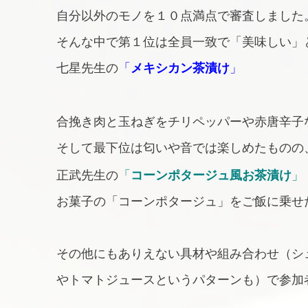
自分以外のモノを１０点満点で審査しました
そんな中で第１位は全員一致で「美味しい」
七星先生の
「
メキシカン茶漬け
」
合挽き肉と玉ねぎをチリペッパーや赤唐辛子
そして最下位は匂いや音では楽しめたものの
正武先生の
「
コーンポタージュ風お茶漬け
」
お菓子の「コーンポタージュ」をご飯に乗せ
その他にもありえない具材や組み合わせ（シ
やトマトジュースというパターンも）で参加